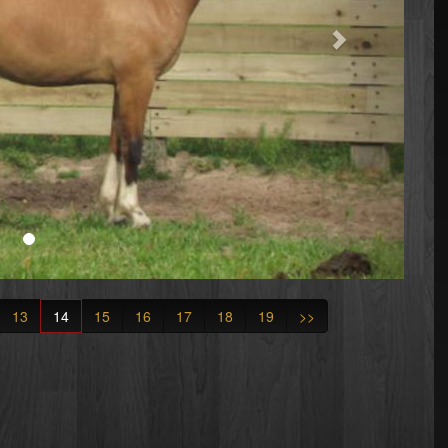
13
14
15
16
17
18
19
>>