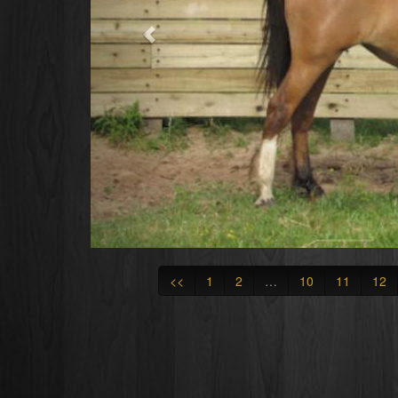
<<
1
2
…
10
11
12