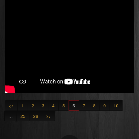
<<
1
2
3
4
5
6
7
8
9
10
…
25
26
>>